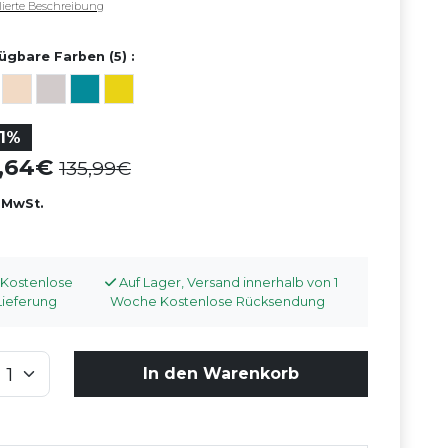
llierte Beschreibung
ügbare Farben (5) :
51%
6,64
135,99
. MwSt.
Kostenlose
Auf Lager, Versand innerhalb von 1
Lieferung
Woche Kostenlose Rücksendung
In den Warenkorb