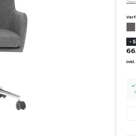
Detai
Verf
- 
6
Inkl