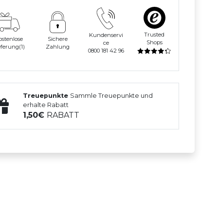
Trusted
Kundenservi
ostenlose
Sichere
Shops
ce
eferung(1)
Zahlung
0800 181 42 96
Treuepunkte
Sammle Treuepunkte und
erhalte Rabatt
1,50
RABATT