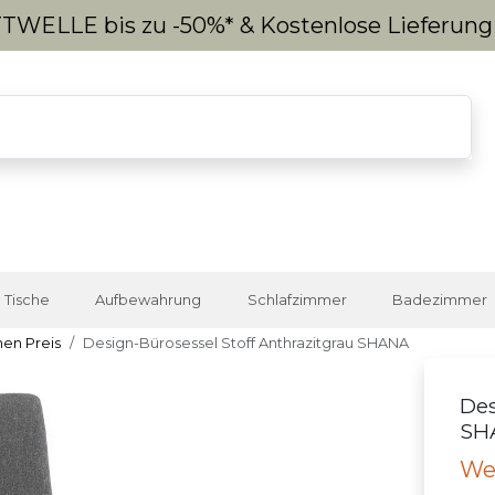
WELLE bis zu -50%* & Kostenlose Lieferun
Tische
Aufbewahrung
Schlafzimmer
Badezimmer
nen Preis
Design-Bürosessel Stoff Anthrazitgrau SHANA
Des
SH
We