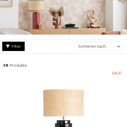
Ergänzung für entspannende Momente in Ihrem Lesesessel. Egal
ob für Ihre Küche, Ihr Schlafzimmer oder Ihr Wohnzimmer: Finden
Sie die
Design-Leuchte
, die perfekt zu Ihrer Einrichtung passt!
Filter
58
Produkte
SALE