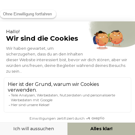
Tischleuchte aus Bast und schwarzem Metall H56,5 cm ALOE
Auf Lager 1 Woche
- 13%
86,99
99,99