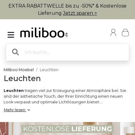
EXTRA RABATTWELLE bis zu -50%* & Kostenlose
Lieferung
Jetzt sparen >
Miliboo Moebel
Leuchten
Leuchten
Leuchten
tragen viel zur Erzeugung einer Atmosphäre bei: Sie
sind der ästhetische Touch, der Ihrer Einrichtung einen neuen
Look verpasst und optimale Lichtlösungen bietet:
Hängeleuchten
und
Kronleuchter
setzen Ihren Esstisch in
Mehr lesen
Szene,
Deckenleuchten
eignen sich perfekt für kleinere Räume
wie den Flur,
Tischlampen
dienen als Lichtquelle am Bett, auf
einer Konsole oder am Schreibtisch,
Wandleuchten
spielen mit
Licht und Schatten und
Stehleuchten
sind die perfekte