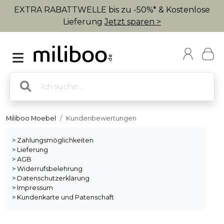
EXTRA RABATTWELLE bis zu -50%* & Kostenlose
Lieferung
Jetzt sparen >
Miliboo Moebel
Kundenbewertungen
> Zahlungsmöglichkeiten
> Lieferung
> AGB
> Widerrufsbelehrung
> Datenschutzerklärung
> Impressum
> Kundenkarte und Patenschaft