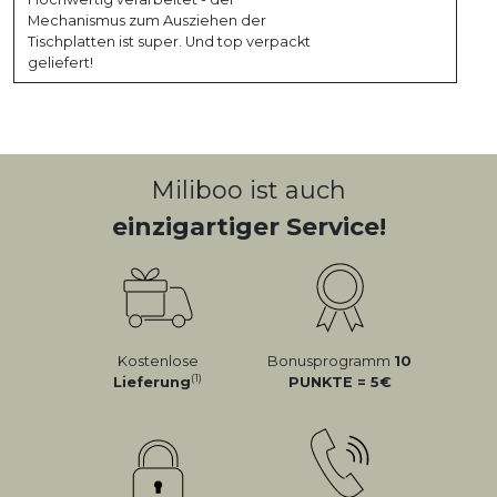
Mechanismus zum Ausziehen der
Tischplatten ist super. Und top verpackt
geliefert!
Miliboo ist auch
einzigartiger Service!
Kostenlose
Bonusprogramm
10
(1)
Lieferung
PUNKTE = 5