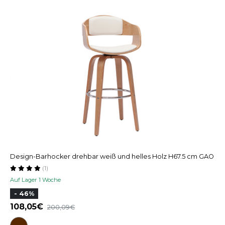
Design-Barhocker drehbar weiß und helles Holz H67.5 cm GAO
(1)
Auf Lager 1 Woche
- 46%
108,05
200,09