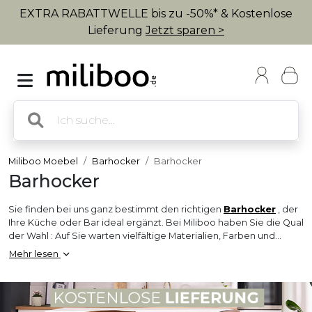
EXTRA RABATTWELLE bis zu -50%* & Kostenlose
Lieferung
Jetzt sparen >
Miliboo Moebel
Barhocker
Barhocker
Barhocker
Sie finden bei uns ganz bestimmt den richtigen
Barhocker
, der
Ihre Küche oder Bar ideal ergänzt. Bei Miliboo haben Sie die Qual
der Wahl : Auf Sie warten vielfältige Materialien, Farben und
Stilrichtungen - und immer zu fairen Preisen!
Mehr lesen
Natürlich können Sie auch Ihren eigenen,
persönlichen
Barhocker kreieren,
dank der App "Up to you"! !