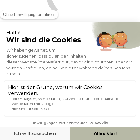
TV-Möbel mit hellem Holzfinish in Eiche 2 Schubladen L160 cm
MADERO
Auf Lager 1 Woche
- 31%
227,69
329,99
SALE