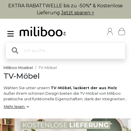
EXTRA RABATTWELLE bis zu -50%* & Kostenlose
Lieferung
Jetzt sparen >
Miliboo Moebel
TV-Möbel
TV-Möbel
Wählen Sie unter unsern
TV-Möbel, lackiert der aus Holz
.
Außer ihrem schönen Design bieten die TV-Möbel von Miliboo
praktische und funktionelle Eigenschaften, dank der integrierten
Aufbewahrung für Hi-Fi-Geräte oder für Ihre DVDs.
Mehr lesen
Die Fantasievollen können ihr eigenes TV-Möbel oder TV-
Wandsystem kreieren oder eine fertige Komposition von Miliboo
wählen!