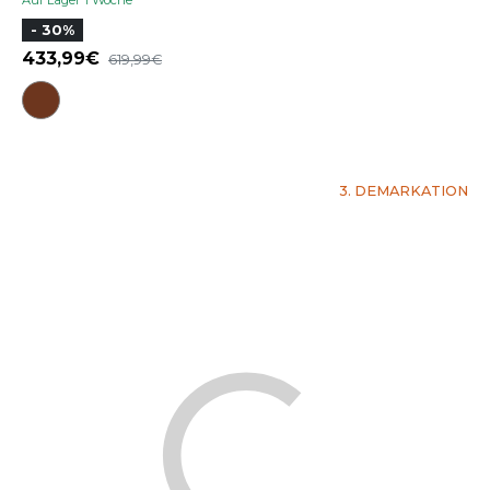
Auf Lager 1 Woche
- 30%
433,99
619,99
3. DEMARKATION