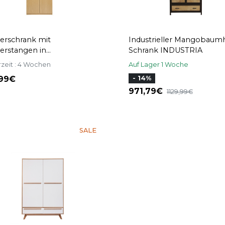
derschrank mit
Industrieller Mangobaum
derstangen in
Schrank INDUSTRIA
enholzoptik L90 cm
rzeit : 4 Wochen
Auf Lager 1 Woche
ENCE
,99
- 14%
971,79
1129,99
SALE