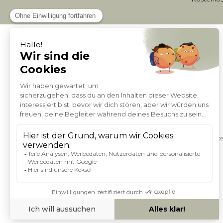
ÜBER MILIBOO
Impressum
Zahlungsmöglichkeiten
Lieferung
Allgemeine Geschäftsbedingungen
Datenschutzrichtlinie
Allgemeine Bedingungen für die Nutzung der Webs
Beschreibung der DSGVO-Rechte
Kundenkarte und Patenschaft
Werden Sie Teil unseres Teams
ZAHLUNGSMÖGLICHKEITEN