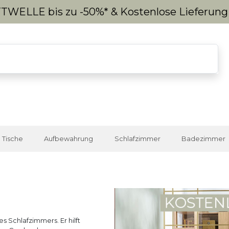
WELLE bis zu -50%* & Kostenlose Lieferun
Tische
Aufbewahrung
Schlafzimmer
Badezimmer
 Schlafzimmers. Er hilft