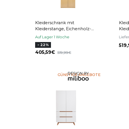
Kleiderschrank mit
Klei
Kleiderstange, Eichenholz-
Klei
Finish, L90 cm GARENCE
Eich
Auf Lager 1 Woche
Liefe
GAR
519
- 22%
405,59
519,99
GÜNSTIGE ANGEBOTE