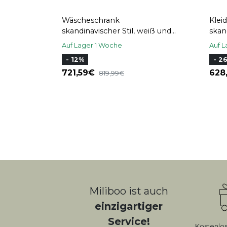
Wäscheschrank
Klei
skandinavischer Stil, weiß und
skan
helles Holz KELMA
Auf Lager 1 Woche
Auf L
- 12%
- 2
721,59
62
819,99
Miliboo ist auch
einzigartiger
Service!
Kostenlo