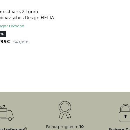
derschrank 2 Türen
dinavisches Design HELIA
ager 1 Woche
6%
8,99
849,99
Bonusprogramm
10
(1)
se
Lieferung
Sichere Z