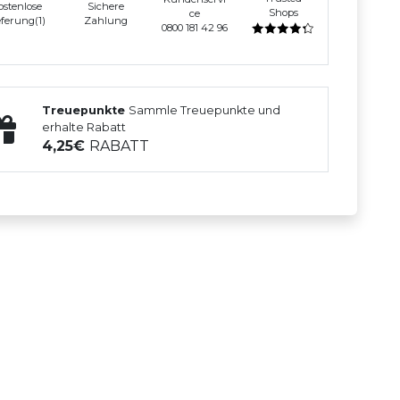
ostenlose
Sichere
Shops
ce
eferung(1)
Zahlung
0800 181 42 96
Treuepunkte
Sammle Treuepunkte und
erhalte Rabatt
4,25
RABATT