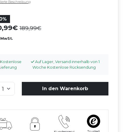
llierte Beschreibung
10%
70,99
189,99
. MwSt.
Kostenlose
Auf Lager, Versand innerhalb von 1
Lieferung
Woche Kostenlose Rücksendung
In den Warenkorb
Trusted
Kundenservi