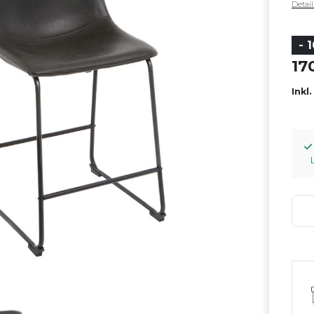
Detai
- 
1
Inkl