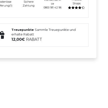
ostenlose
Sichere
Shops
ce
eferung(1)
Zahlung
0800 181 42 96
Treuepunkte
Sammle Treuepunkte und
erhalte Rabatt
12,00
RABATT