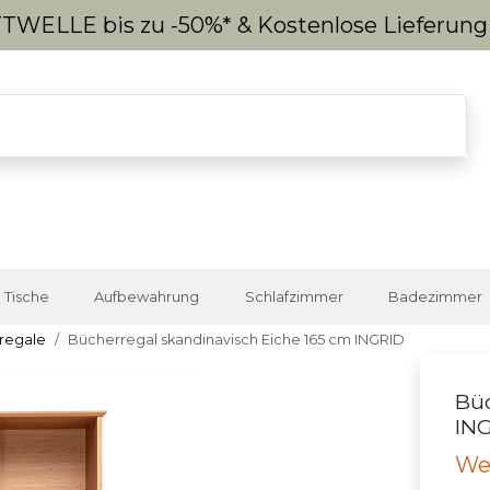
WELLE bis zu -50%* & Kostenlose Lieferun
Tische
Aufbewahrung
Schlafzimmer
Badezimmer
regale
Bücherregal skandinavisch Eiche 165 cm INGRID
Büc
IN
We