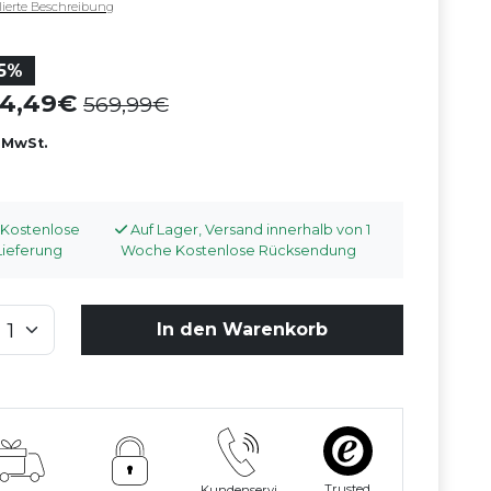
llierte Beschreibung
15%
84,49
569,99
. MwSt.
Kostenlose
Auf Lager, Versand innerhalb von 1
Lieferung
Woche Kostenlose Rücksendung
In den Warenkorb
Trusted
Kundenservi