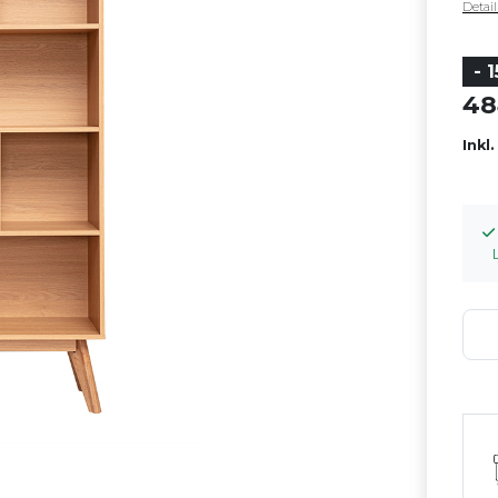
Detai
- 
4
Inkl