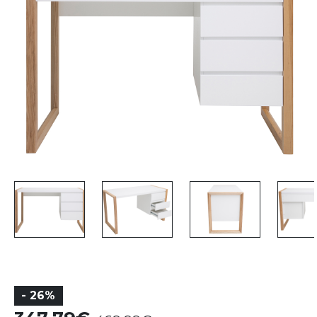
- 26%