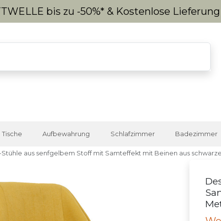
WELLE bis zu -50%* & Kostenlose Lieferun
Tische
Aufbewahrung
Schlafzimmer
Badezimmer
Stühle aus senfgelbem Stoff mit Samteffekt mit Beinen aus schwarz
Des
Sam
Met