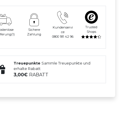
Trusted
Kundenservi
ostenlose
Sichere
Shops
ce
eferung(1)
Zahlung
0800 181 42 96
Treuepunkte
Sammle Treuepunkte und
erhalte Rabatt
3,00
RABATT