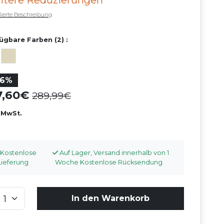
itere Reduzierungen
llierte Beschreibung
ügbare Farben (2) :
56%
7,60
289,99
. MwSt.
Kostenlose
Auf Lager, Versand innerhalb von 1
Lieferung
Woche Kostenlose Rücksendung
In den Warenkorb