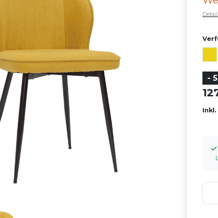
We
Detai
Verf
- 
12
Inkl