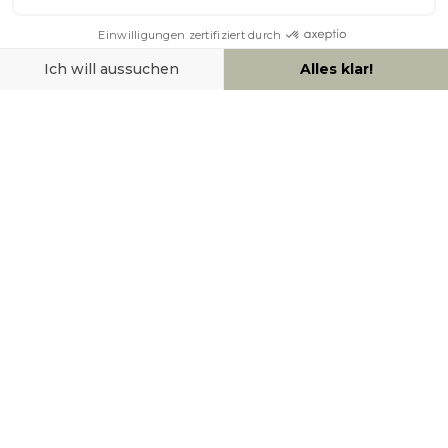
ÜBER MILIBOO
HILFE & KONTAKT
ZAHLUNGSMÖGLICHKEITEN
SOCIAL NETWORK