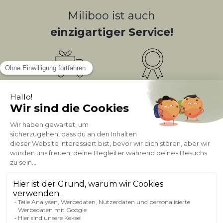
Miliboo ist auch
einzigartiger Service!
Kostenlose
Bonusprogramm
10
(1)
Lieferung
PUNKTE = 5
Kundenservice
Sichere Zahlung
0800 181 42 96