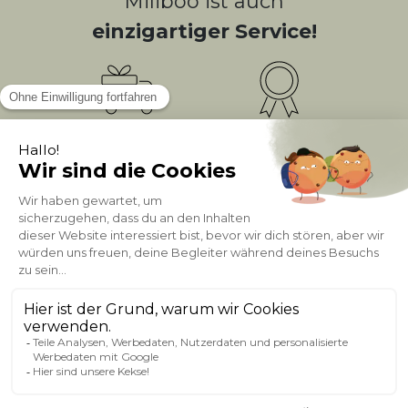
Miliboo ist auch
einzigartiger Service!
Kostenlose
Bonusprogramm
10
(1)
Lieferung
PUNKTE = 5
Kundenservice
Sichere Zahlung
0800 181 42 96
ÜBER MILIBOO