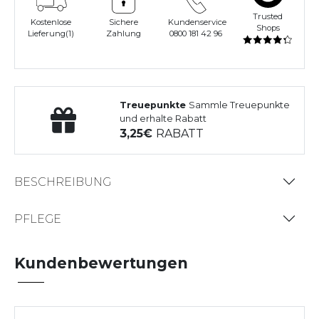
Trusted
Kostenlose
Sichere
Kundenservice
Shops
Lieferung(1)
Zahlung
0800 181 42 96
Treuepunkte
Sammle Treuepunkte
und erhalte Rabatt
3,25
RABATT
BESCHREIBUNG
PFLEGE
Kundenbewertungen