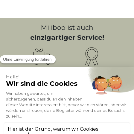
Miliboo ist auch
einzigartiger Service!
Kostenlose
Bonusprogramm
10
(1)
Lieferung
PUNKTE = 5
Kundenservice
Sichere Zahlung
0800 181 42 96