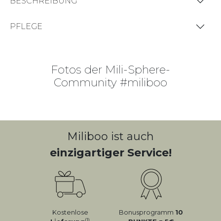
BESCHREIBUNG
PFLEGE
Fotos der Mili-Sphere-
Community #miliboo
Miliboo ist auch
einzigartiger Service!
Kostenlose
Bonusprogramm
10
(1)