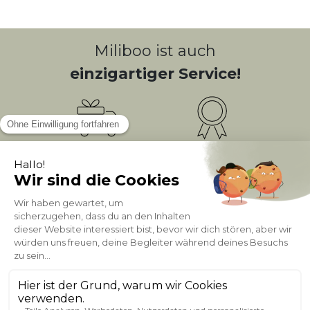
Miliboo ist auch
einzigartiger Service!
Kostenlose
Bonusprogramm
10
(1)
Lieferung
PUNKTE = 5
Kundenservice
Sichere Zahlung
0800 181 42 96