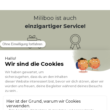
Miliboo ist auch
einzigartiger Service!
Kostenlose
Bonusprogramm
10
(1)
Lieferung
PUNKTE = 5
Kundenservice
Sichere Zahlung
0800 181 42 96