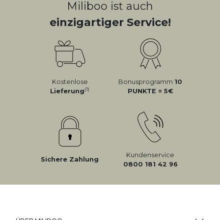
Miliboo ist auch
einzigartiger Service!
Kostenlose
Bonusprogramm
10
(1)
Lieferung
PUNKTE = 5
Kundenservice
Sichere Zahlung
0800 181 42 96