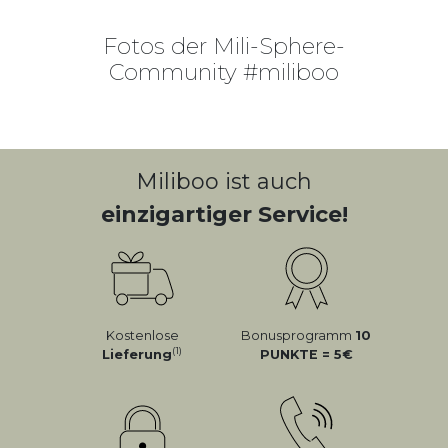
Fotos der Mili-Sphere-
Community #miliboo
Miliboo ist auch
einzigartiger Service!
Kostenlose
Bonusprogramm
10
(1)
Lieferung
PUNKTE = 5