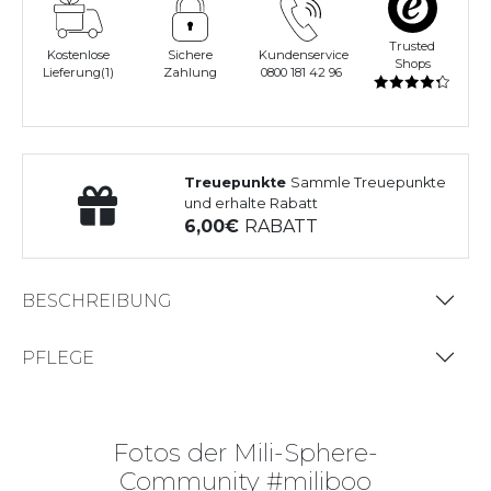
Trusted
Kostenlose
Sichere
Kundenservice
Shops
Lieferung(1)
Zahlung
0800 181 42 96
Treuepunkte
Sammle Treuepunkte
und erhalte Rabatt
6,00
RABATT
BESCHREIBUNG
PFLEGE
Fotos der Mili-Sphere-
Community #miliboo