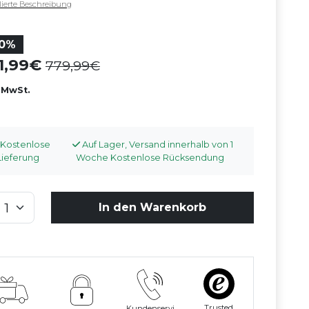
llierte Beschreibung
10%
01,99
779,99
. MwSt.
Kostenlose
Auf Lager, Versand innerhalb von 1
Lieferung
Woche Kostenlose Rücksendung
In den Warenkorb
Trusted
Kundenservi