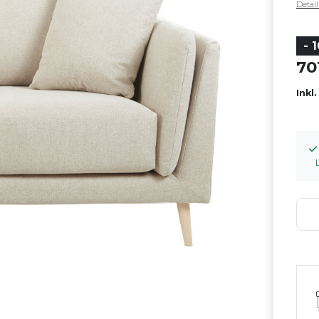
Detai
- 
7
Inkl