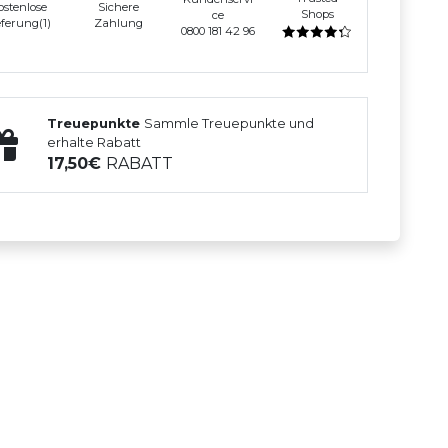
ostenlose
Sichere
Shops
ce
eferung(1)
Zahlung
0800 181 42 96
Treuepunkte
Sammle Treuepunkte und
erhalte Rabatt
17,50
RABATT