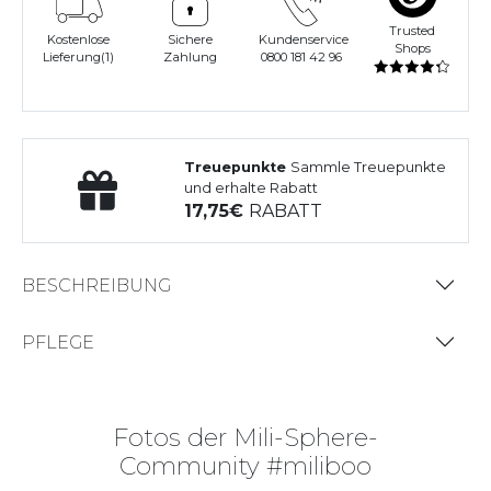
Trusted
Kostenlose
Sichere
Kundenservice
Shops
Lieferung(1)
Zahlung
0800 181 42 96
Treuepunkte
Sammle Treuepunkte
und erhalte Rabatt
17,75
RABATT
BESCHREIBUNG
PFLEGE
Fotos der Mili-Sphere-
Community #miliboo