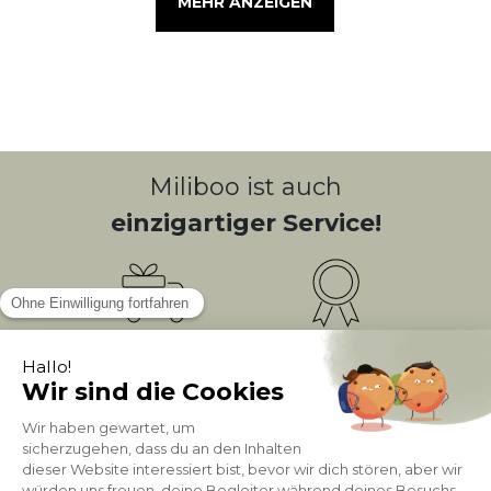
MEHR ANZEIGEN
Miliboo ist auch
einzigartiger Service!
Kostenlose
Bonusprogramm
10
(1)
Lieferung
PUNKTE = 5