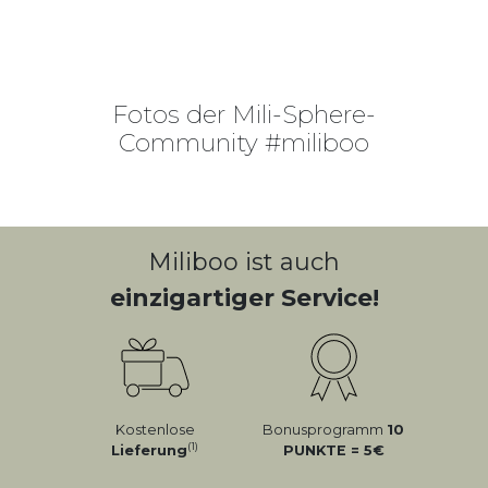
Fotos der Mili-Sphere-
Community #miliboo
Miliboo ist auch
einzigartiger Service!
Kostenlose
Bonusprogramm
10
(1)
Lieferung
PUNKTE = 5