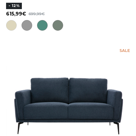
- 12%
615,99
699,99
SALE