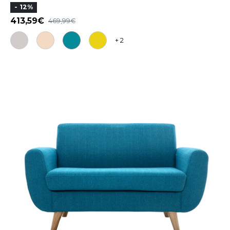
- 12%
413,59
469,99
+ 2