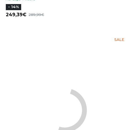
- 14%
249,39
289,99
SALE