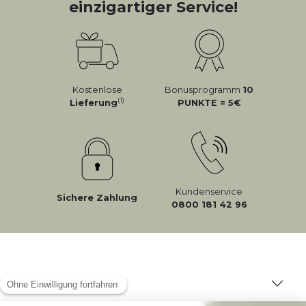
einzigartiger Service!
Kostenlose
Bonusprogramm
10
(1)
Lieferung
PUNKTE = 5
Kundenservice
Sichere Zahlung
0800 181 42 96
ÜBER MILIBOO