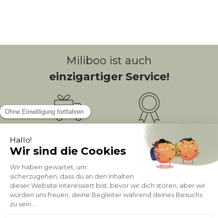
Miliboo ist auch
einzigartiger Service!
Kostenlose
Bonusprogramm
10
(1)
Lieferung
PUNKTE = 5
Kundenservice
Sichere Zahlung
0800 181 42 96