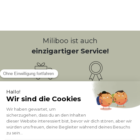
Miliboo ist auch
einzigartiger Service!
Kostenlose
Bonusprogramm
10
(1)
Lieferung
PUNKTE = 5
Kundenservice
Sichere Zahlung