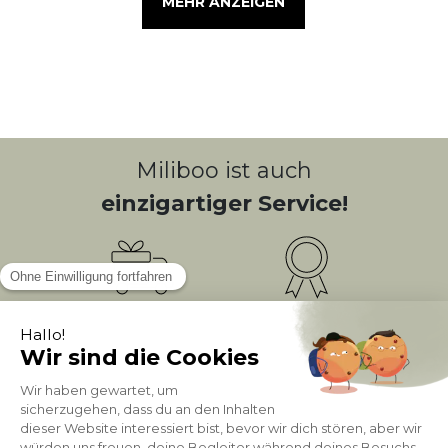
MEHR ANZEIGEN
Miliboo ist auch
einzigartiger Service!
Kostenlose
Bonusprogramm
10
(1)
Lieferung
PUNKTE = 5