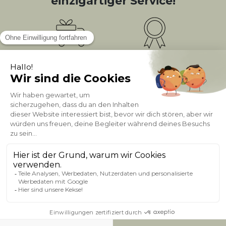
einzigartiger Service!
Kostenlose
Bonusprogramm
10
(1)
Lieferung
PUNKTE = 5
Kundenservice
Sichere Zahlung
0800 181 42 96
ÜBER MILIBOO