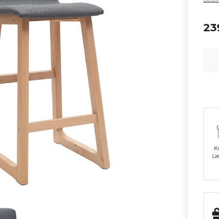
23
K
Li