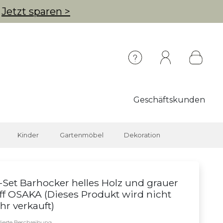
g
Jetzt sparen >
Geschäftskunden
Kinder
Gartenmöbel
Dekoration
-Set Barhocker helles Holz und grauer
ff OSAKA (
Dieses Produkt wird nicht
r verkauft
)
llierte Beschreibung