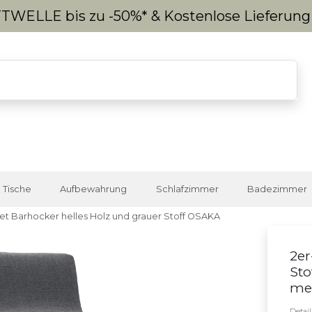
WELLE bis zu -50%* & Kostenlose Lieferun
Tische
Aufbewahrung
Schlafzimmer
Badezimmer
et Barhocker helles Holz und grauer Stoff OSAKA
2er
Sto
meh
Detai