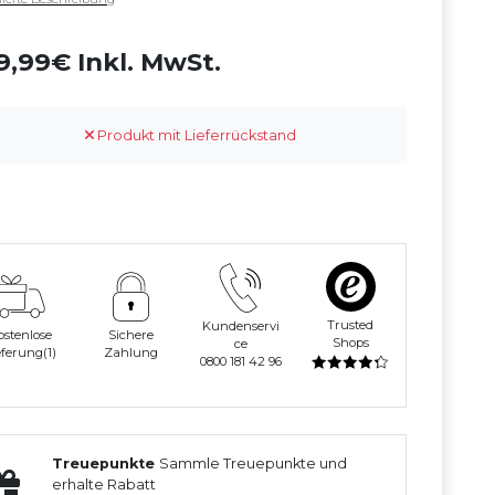
9,99€ Inkl. MwSt.
Produkt mit Lieferrückstand
Trusted
Kundenservi
ostenlose
Sichere
Shops
ce
eferung(1)
Zahlung
0800 181 42 96
Treuepunkte
Sammle Treuepunkte und
erhalte Rabatt