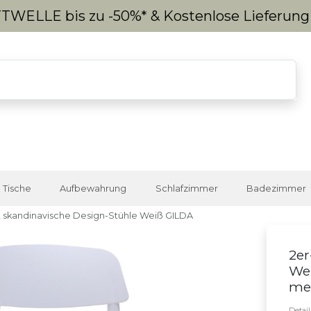
WELLE bis zu -50%* & Kostenlose Lieferun
Tische
Aufbewahrung
Schlafzimmer
Badezimmer
t skandinavische Design-Stühle Weiß GILDA
2er
Wei
meh
Detai