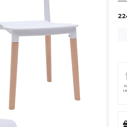
22
K
Li