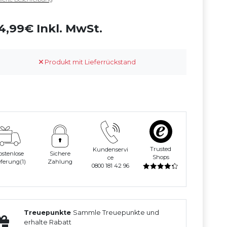
4,99€ Inkl. MwSt.
Produkt mit Lieferrückstand
Trusted
Kundenservi
ostenlose
Sichere
Shops
ce
eferung(1)
Zahlung
0800 181 42 96
Treuepunkte
Sammle Treuepunkte und
erhalte Rabatt