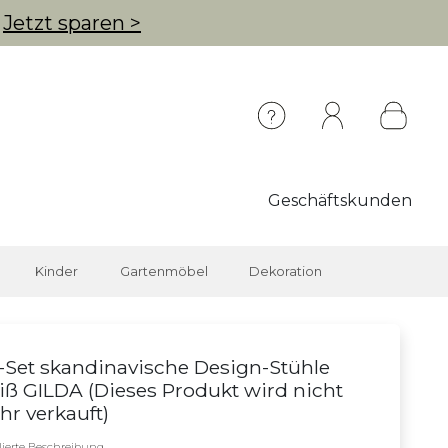
g
Jetzt sparen >
Geschäftskunden
Kinder
Gartenmöbel
Dekoration
-Set skandinavische Design-Stühle
ß GILDA (
Dieses Produkt wird nicht
r verkauft
)
llierte Beschreibung