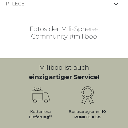
PFLEGE
Fotos der Mili-Sphere-
Community #miliboo
Miliboo ist auch
einzigartiger Service!
Kostenlose
Bonusprogramm
10
(1)
Lieferung
PUNKTE = 5