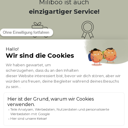
Miliboo ist auch
einzigartiger Service!
Kostenlose
Bonusprogramm
10
(1)
Lieferung
PUNKTE = 5
Kundenservice
Sichere Zahlung
0800 181 42 96
ÜBER MILIBOO