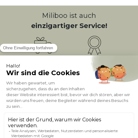
Miliboo ist auch
einzigartiger Service!
Kostenlose
Bonusprogramm
10
(1)
Lieferung
PUNKTE = 5
Kundenservice
Sichere Zahlung
0800 181 42 96