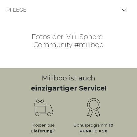
PFLEGE
Fotos der Mili-Sphere-
Community #miliboo
Miliboo ist auch
einzigartiger Service!
Kostenlose
Bonusprogramm
10
(1)
Lieferung
PUNKTE = 5