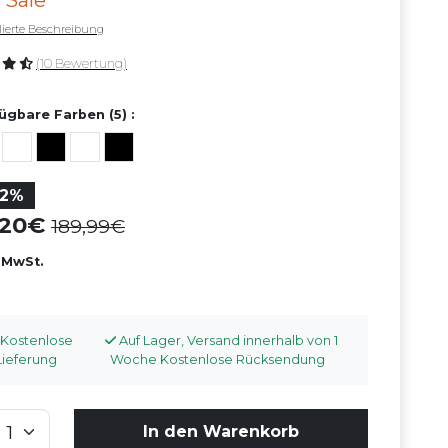
 Sale
llierte Beschreibung
(10 Bewertung)
ügbare Farben (5) :
52%
1,20
189,99
. MwSt.
Kostenlose
Auf Lager, Versand innerhalb von 1
Lieferung
Woche Kostenlose Rücksendung
In den Warenkorb