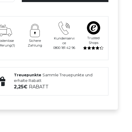
Trusted
Kundenservi
ostenlose
Sichere
Shops
ce
eferung(1)
Zahlung
0800 181 42 96
Treuepunkte
Sammle Treuepunkte und
erhalte Rabatt
2,25
RABATT