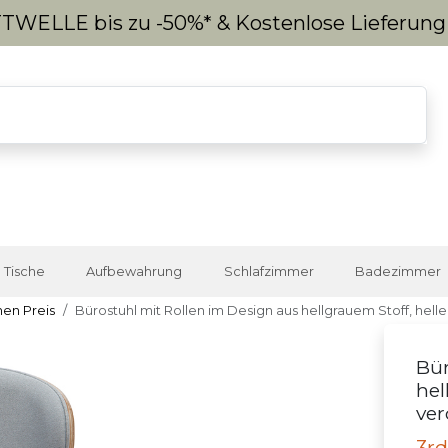
WELLE bis zu -50%* & Kostenlose Lieferun
Tische
Aufbewahrung
Schlafzimmer
Badezimmer
nen Preis
Bürostuhl mit Rollen im Design aus hellgrauem Stoff, h
Bür
hel
ve