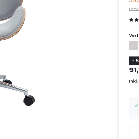
3rd
Detai
Verf
- 
9
Inkl