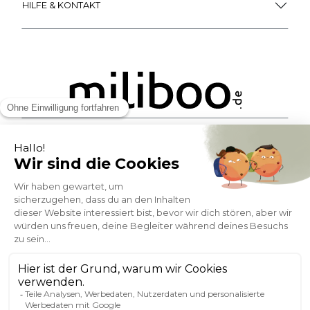
Miliboo ist auch
einzigartiger Service!
Kostenlose
Bonusprogramm
10
(1)
Lieferung
PUNKTE = 5
Kundenservice
Sichere Zahlung
0800 181 42 96