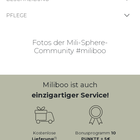
PFLEGE
Fotos der Mili-Sphere-
Community #miliboo
Miliboo ist auch
einzigartiger Service!
Kostenlose
Bonusprogramm
10
(1)
Lieferung
PUNKTE = 5