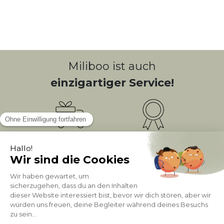
Miliboo ist auch
einzigartiger Service!
Kostenlose
Bonusprogramm
10
(1)
Lieferung
PUNKTE = 5
Kundenservice
Sichere Zahlung