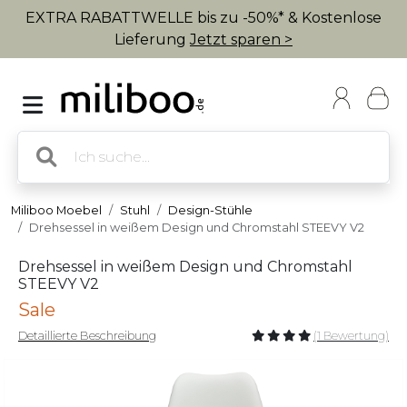
EXTRA RABATTWELLE bis zu -50%* & Kostenlose
Lieferung
Jetzt sparen >
Miliboo Moebel
Stuhl
Design-Stühle
Drehsessel in weißem Design und Chromstahl STEEVY V2
Drehsessel in weißem Design und Chromstahl
STEEVY V2
Sale
Detaillierte Beschreibung
(1 Bewertung)