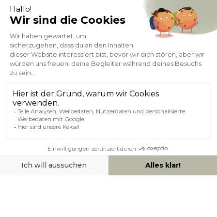
Kostenlose
Bonusprogramm
10
(1)
Lieferung
PUNKTE = 5
Kundenservice
Sichere Zahlung
0800 181 42 96
ÜBER MILIBOO
HILFE & KONTAKT