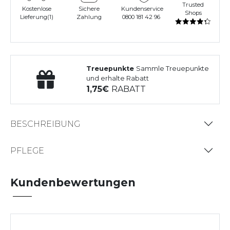
Trusted
Kostenlose
Sichere
Kundenservice
Shops
Lieferung(1)
Zahlung
0800 181 42 96
Treuepunkte
Sammle Treuepunkte
und erhalte Rabatt
1,75
RABATT
BESCHREIBUNG
PFLEGE
Kundenbewertungen