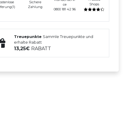
ostenlose
Sichere
Shops
ce
eferung(1)
Zahlung
0800 181 42 96
Treuepunkte
Sammle Treuepunkte und
erhalte Rabatt
13,25
RABATT