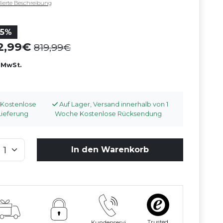
llierte Beschreibung
35%
32,99
819,99
. MwSt.
Kostenlose
Auf Lager, Versand innerhalb von 1
Lieferung
Woche Kostenlose Rücksendung
In den Warenkorb
Trusted
Kundenservi