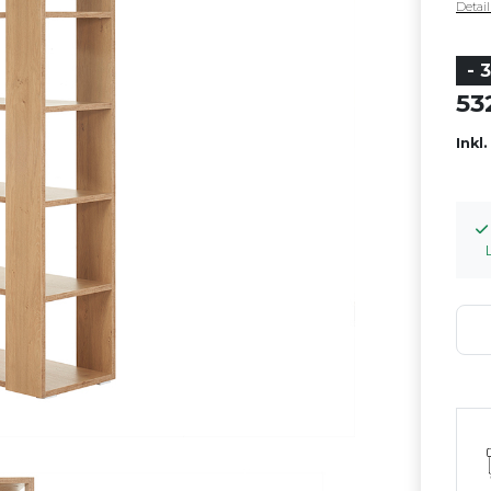
Detai
- 
5
Inkl