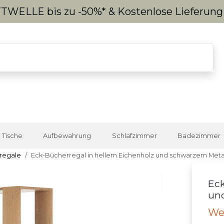
WELLE bis zu -50%* & Kostenlose Lieferun
Tische
Aufbewahrung
Schlafzimmer
Badezimmer
regale
Eck-Bücherregal in hellem Eichenholz und schwarzem Met
Eck
un
We