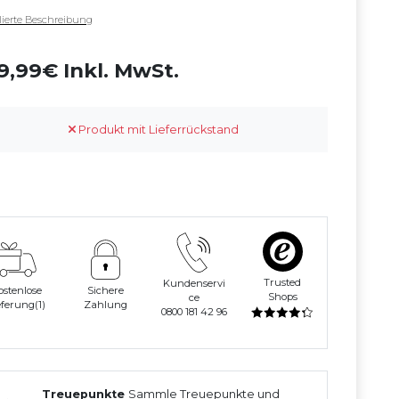
llierte Beschreibung
9,99€ Inkl. MwSt.
Produkt mit Lieferrückstand
Trusted
Kundenservi
ostenlose
Sichere
Shops
ce
eferung(1)
Zahlung
0800 181 42 96
Treuepunkte
Sammle Treuepunkte und