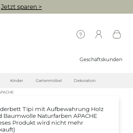
g
Jetzt sparen >
Geschäftskunden
Kinder
Gartenmöbel
Dekoration
 APACHE
derbett Tipi mit Aufbewahrung Holz
d Baumwolle Naturfarben APACHE
eses Produkt wird nicht mehr
kauft
)