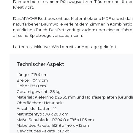
Darüber bietet es einen Rückzugsort zum Träumen und fördert 
Kreativität.
Das APACHE Bett besteht aus Kiefernholz und MDF und ist dahe
naturfarbener Baumwolle verleiht dem Zimmer in Kombination
natürlichen Touch. Das Bett verfügt zudem über eine ausfahrb
all seine Spielzeuge verstauen kann.
Lattenrost inklusive. Wird bereit zur Montage geliefert.
Technischer Aspekt
Länge : 219.4 cm
Breite : 104.7 cm
Höhe : 175.8 cm
Gesamtgewicht : 28 kg
Material : Kiefernholz 25 35 mm und Holzfaserplatten (Grundl
Oberflächen : Naturlack
Anzahl der Latten : 14
Matratzentyp : 90 x 200 cm
Maße Schublade : B204.8 x T95 x H16 cm
Maße des Pakets : B218 x T40 x H15 cm
Gewicht des Pakets : 31.7 kg