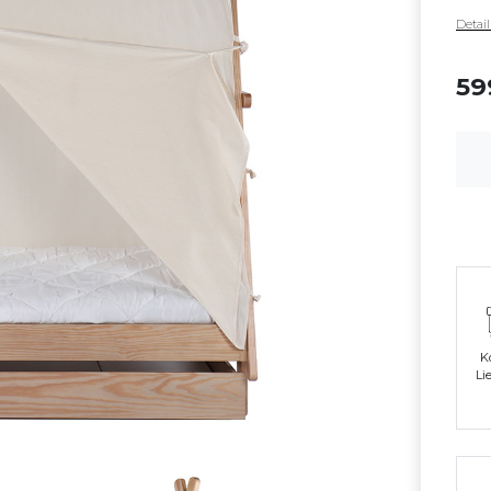
Detai
59
K
Li