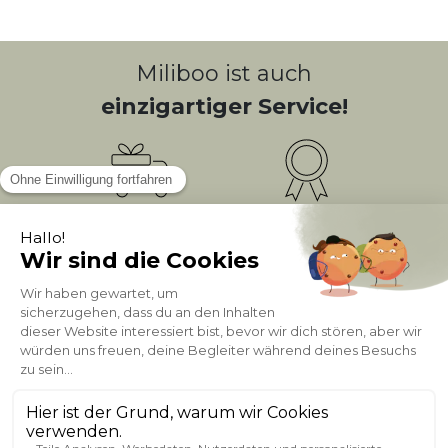
Miliboo ist auch
einzigartiger Service!
Kostenlose
Bonusprogramm
10
(1)
Lieferung
PUNKTE = 5
Kundenservice
Sichere Zahlung
0800 181 42 96