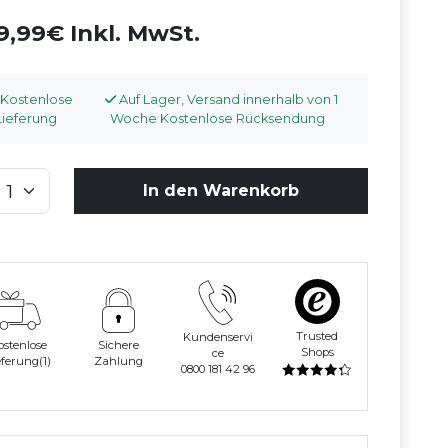
9,99€ Inkl. MwSt.
Kostenlose
Auf Lager, Versand innerhalb von 1
Lieferung
Woche Kostenlose Rücksendung
In den Warenkorb
Trusted
Kundenservi
ostenlose
Sichere
Shops
ce
eferung(1)
Zahlung
0800 181 42 96