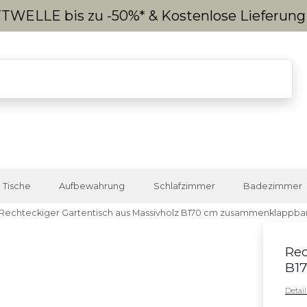
WELLE bis zu -50%* & Kostenlose Lieferun
Tische
Aufbewahrung
Schlafzimmer
Badezimmer
Rechteckiger Gartentisch aus Massivholz B170 cm zusammenklappb
Rec
B1
Detai