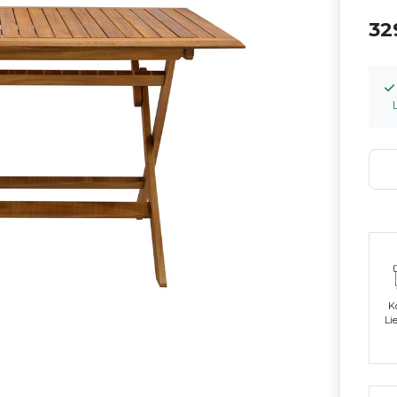
32
K
Li