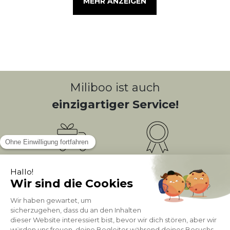
MEHR ANZEIGEN
Miliboo ist auch
einzigartiger Service!
Kostenlose
Bonusprogramm
10
(1)
Lieferung
PUNKTE = 5