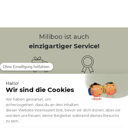
Miliboo ist auch
einzigartiger Service!
Kostenlose
Bonusprogramm
10
(1)
Lieferung
PUNKTE = 5
Kundenservice
Sichere Zahlung