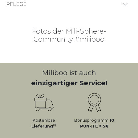
PFLEGE
Fotos der Mili-Sphere-
Community #miliboo
Miliboo ist auch
einzigartiger Service!
Kostenlose
Bonusprogramm
10
(1)
Lieferung
PUNKTE = 5