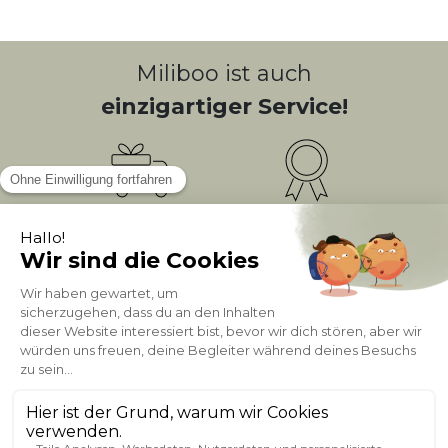
Miliboo ist auch
einzigartiger Service!
Kostenlose
Bonusprogramm
10
(1)
Lieferung
PUNKTE = 5
Kundenservice
Sichere Zahlung
0800 181 42 96