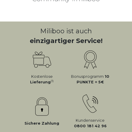
Miliboo ist auch
einzigartiger Service!
Kostenlose
Bonusprogramm
10
(1)
Lieferung
PUNKTE = 5
Kundenservice
Sichere Zahlung
0800 181 42 96