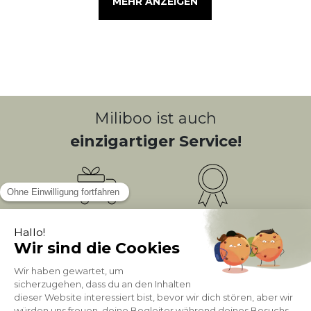
MEHR ANZEIGEN
Miliboo ist auch
einzigartiger Service!
Kostenlose
Bonusprogramm
10
(1)
Lieferung
PUNKTE = 5