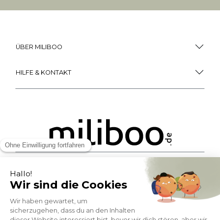
MEHR ANZEIGEN
Miliboo ist auch
einzigartiger Service!
Kostenlose
Bonusprogramm
10
(1)
Lieferung
PUNKTE = 5